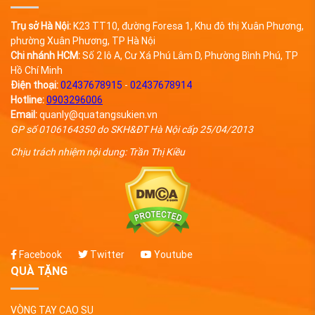
Trụ sở Hà Nội:
K23 TT10, đường Foresa 1, Khu đô thị Xuân Phương,
phường Xuân Phương, TP Hà Nội
Chi nhánh HCM:
Số 2 lô A, Cư Xá Phú Lâm D, Phường Bình Phú, TP
Hồ Chí Minh
Điện thoại:
02437678915
-
02437678914
Hotline:
0903296006
Email:
quanly@quatangsukien.vn
GP số 0106164350 do SKH&ĐT Hà Nội cấp 25/04/2013
Chịu trách nhiệm nội dung: Trần Thị Kiều
Facebook
Twitter
Youtube
QUÀ TẶNG
VÒNG TAY CAO SU