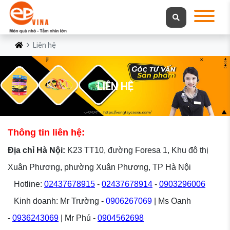
Liên hệ
LIÊN HỆ
Thông tin liên hệ:
Đ
ịa chỉ Hà Nội:
K23 TT10, đường Foresa 1, Khu đô thị
Xuân Phương, phường Xuân Phương, TP Hà Nội
Hotline:
02437678915
-
02437678914
-
0903296006
Kinh doanh: Mr Trường -
0906267069
| Ms Oanh
-
0936243069
| Mr Phú -
0904562698