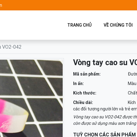
n
TRANG CHỦ
VỀ CHÚNG TÔI
u VO2-042
Vòng tay cao su V
Mã sản phẩm:
Đườn
In ấn:
Màu 
Kích thước:
Chất
Chiều dài:
Kích
các đối tượng người lớn và trẻ e
Vòng tay cao su VO2-042 được thiế
còn được sử dụng màu sơn trắng c
TUỲ CHỌN CÁC SẢN PHẨM 