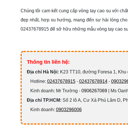
Chúng tôi cam kết cung cấp vòng tay cao su với chấ
đẹp nhất, hợp xu hướng, mang đến sự hài lòng cho
02437678915 để sở hữu những mẫu vòng tay cao su t
Thông tin liên hệ:
Đ
ịa chỉ Hà Nội:
K23 TT10, đường Foresa 1, Khu
Hotline:
02437678915
-
02437678914
-
090329
Kinh doanh: Mr Trường -
0906267069
| Ms Oanh
Địa chỉ TP.HCM:
Số 2 lô A, Cư Xá Phú Lâm D, P
Kinh doanh:
0903296006