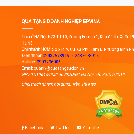
QUÀ TẶNG DOANH NGHIỆP EPVINA
Trụ sở Hà Nội:
K23 TT10, đường Foresa 1, Khu đô thị Xuân
Hà Nội
Chi nhánh HCM:
Số 2 lô A, Cư Xá Phú Lâm D, Phường Bình Ph
Điện thoại:
02437678915
-
02437678914
Hotline:
0903296006
Email:
quanly@quatangsukien.vn
GP số 0106164350 do SKH&ĐT Hà Nội cấp 25/04/2013
Chịu trách nhiệm nội dung: Trần Thị Kiều
Facebook
Twitter
Youtube