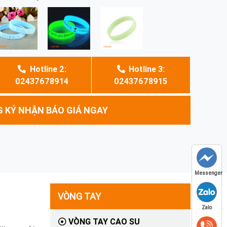
Hotline 2:
Hotline 3:
02437678914
02437678915
 KÝ NHẬN BÁO GIÁ NGAY
Messenger
VÒNG TAY
Zalo
VÒNG TAY CAO SU