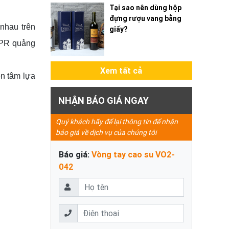
Tại sao nên dùng hộp
đựng rượu vang bằng
nhau trên
giấy?
à PR quảng
Xem tất cả
ên tâm lựa
NHẬN BÁO GIÁ NGAY
Quý khách hãy để lại thông tin để nhận
báo giá về dịch vụ của chúng tôi
Báo giá:
Vòng tay cao su VO2-
042