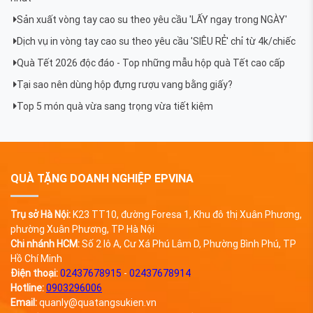
Sản xuất vòng tay cao su theo yêu cầu 'LẤY ngay trong NGÀY'
Dịch vụ in vòng tay cao su theo yêu cầu 'SIÊU RẺ' chỉ từ 4k/chiếc
Quà Tết 2026 độc đáo - Top những mẫu hộp quà Tết cao cấp
Tại sao nên dùng hộp đựng rượu vang bằng giấy?
Top 5 món quà vừa sang trọng vừa tiết kiệm
QUÀ TẶNG DOANH NGHIỆP EPVINA
Trụ sở Hà Nội:
K23 TT10, đường Foresa 1, Khu đô thị Xuân Phương,
phường Xuân Phương, TP Hà Nội
Chi nhánh HCM:
Số 2 lô A, Cư Xá Phú Lâm D, Phường Bình Phú, TP
Hồ Chí Minh
Điện thoại:
02437678915
-
02437678914
Hotline:
0903296006
Email:
quanly@quatangsukien.vn