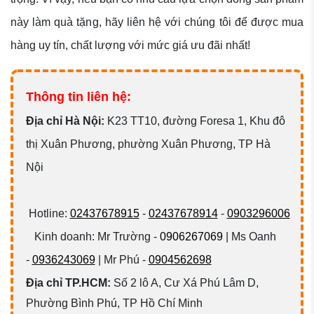
này làm quà tặng, hãy liên hệ với chúng tôi để được mua
hàng uy tín, chất lượng với mức giá ưu đãi nhất!
Thông tin liên hệ:
Đ
ịa chỉ Hà Nội:
K23 TT10, đường Foresa 1, Khu đô
thị Xuân Phương, phường Xuân Phương, TP Hà
Nội
Hotline:
02437678915
-
02437678914
-
0903296006
Kinh doanh: Mr Trường -
0906267069
| Ms Oanh
-
0936243069
| Mr Phú -
0904562698
Địa chỉ TP.HCM:
Số 2 lô A, Cư Xá Phú Lâm D,
Phường Bình Phú, TP Hồ Chí Minh