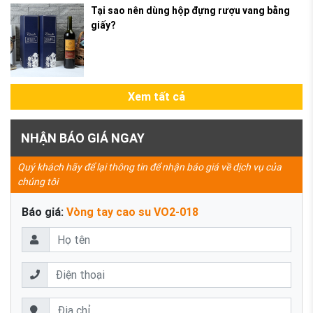
Tại sao nên dùng hộp đựng rượu vang bằng
giấy?
Xem tất cả
NHẬN BÁO GIÁ NGAY
Quý khách hãy để lại thông tin để nhận báo giá về dịch vụ của
chúng tôi
Báo giá:
Vòng tay cao su VO2-018