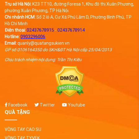
Trụ sở Hà Nội:
K23 TT10, đường Foresa 1, Khu đô thị Xuân Phương,
phường Xuân Phương, TP Hà Nội
Chi nhánh HCM:
Số 2 lô A, Cư Xá Phú Lâm D, Phường Bình Phú, TP
Hồ Chí Minh
Điện thoại:
02437678915
-
02437678914
Hotline:
0903296006
Email:
quanly@quatangsukien.vn
GP số 0106164350 do SKH&ĐT Hà Nội cấp 25/04/2013
Chịu trách nhiệm nội dung: Trần Thị Kiều
Facebook
Twitter
Youtube
QUÀ TẶNG
VÒNG TAY CAO SU
VÒNG TAY TYVEK