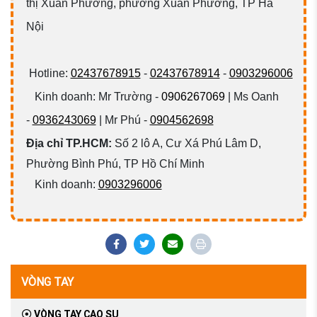
thị Xuân Phương, phường Xuân Phương, TP Hà
Nội
Hotline:
02437678915
-
02437678914
-
0903296006
Kinh doanh: Mr Trường -
0906267069
| Ms Oanh
-
0936243069
| Mr Phú -
0904562698
Địa chỉ TP.HCM:
Số 2 lô A, Cư Xá Phú Lâm D,
Phường Bình Phú, TP Hồ Chí Minh
Kinh doanh:
0903296006
VÒNG TAY
VÒNG TAY CAO SU