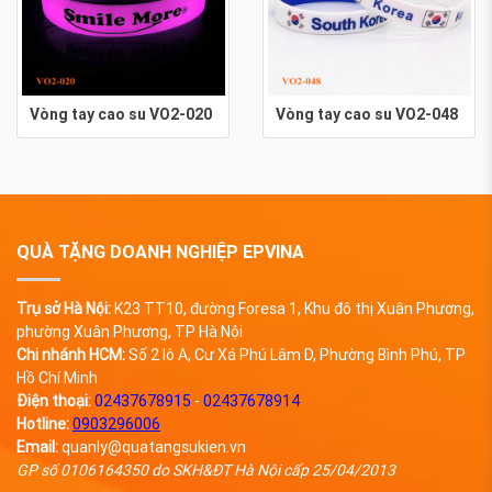
Vòng tay cao su VO2-020
Vòng tay cao su VO2-048
QUÀ TẶNG DOANH NGHIỆP EPVINA
Trụ sở Hà Nội:
K23 TT10, đường Foresa 1, Khu đô thị Xuân Phương,
phường Xuân Phương, TP Hà Nội
Chi nhánh HCM:
Số 2 lô A, Cư Xá Phú Lâm D, Phường Bình Phú, TP
Hồ Chí Minh
Điện thoại:
02437678915
-
02437678914
Hotline:
0903296006
Email:
quanly@quatangsukien.vn
GP số 0106164350 do SKH&ĐT Hà Nội cấp 25/04/2013