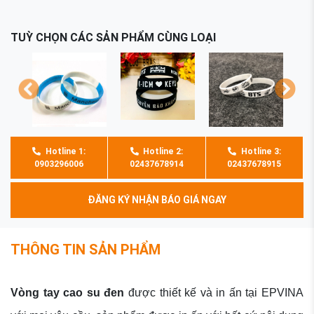
TUỲ CHỌN CÁC SẢN PHẨM CÙNG LOẠI
Hotline 1:
Hotline 2:
Hotline 3:
0903296006
02437678914
02437678915
ĐĂNG KÝ NHẬN BÁO GIÁ NGAY
THÔNG TIN SẢN PHẨM
Vòng tay cao su đen
được thiết kế và in ấn tại EPVINA