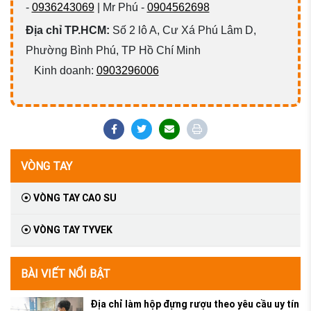
-
0936243069
| Mr Phú -
0904562698
Địa chỉ TP.HCM:
Số 2 lô A, Cư Xá Phú Lâm D,
Phường Bình Phú, TP Hồ Chí Minh
Kinh doanh:
0903296006
VÒNG TAY
VÒNG TAY CAO SU
VÒNG TAY TYVEK
BÀI VIẾT NỔI BẬT
Địa chỉ làm hộp đựng rượu theo yêu cầu uy tín