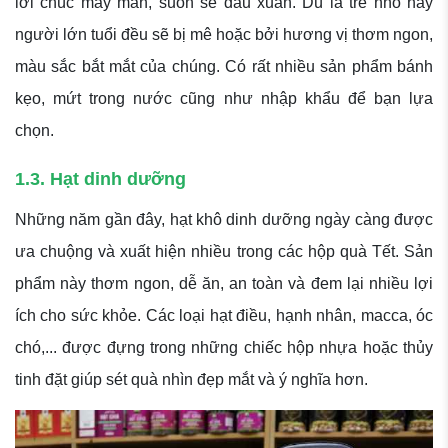
lời chúc may mắn, suôn sẻ đầu xuân. Dù là trẻ nhỏ hay
người lớn tuổi đều sẽ bị mê hoặc bởi hương vị thơm ngon,
màu sắc bắt mắt của chúng. Có rất nhiều sản phẩm bánh
kẹo, mứt trong nước cũng như nhập khẩu để bạn lựa
chọn.
1.3. Hạt dinh dưỡng
Những năm gần đây, hạt khô dinh dưỡng ngày càng được
ưa chuộng và xuất hiện nhiều trong các hộp quà Tết. Sản
phẩm này thơm ngon, dễ ăn, an toàn và đem lại nhiều lợi
ích cho sức khỏe. Các loại hạt điều, hạnh nhân, macca, óc
chó,... được đựng trong những chiếc hộp nhựa hoặc thủy
tinh đặt giúp sét quà nhìn đẹp mắt và ý nghĩa hơn.