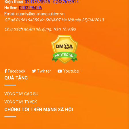
Điện thoại:
02437678915
-
02437678914
Hotline:
0903296006
Email:
quanly@quatangsukien.vn
GP số 0106164350 do SKH&ĐT Hà Nội cấp 25/04/2013
Chịu trách nhiệm nội dung: Trần Thị Kiều
Facebook
Twitter
Youtube
QUÀ TẶNG
VÒNG TAY CAO SU
VÒNG TAY TYVEK
CHÚNG TÔI TRÊN MẠNG XÃ HỘI