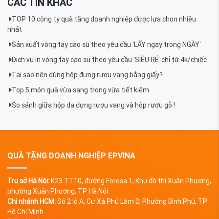
CÁC TIN KHÁC
TOP 10 công ty quà tặng doanh nghiệp được lựa chọn nhiều
nhất
Sản xuất vòng tay cao su theo yêu cầu 'LẤY ngay trong NGÀY'
Dịch vụ in vòng tay cao su theo yêu cầu 'SIÊU RẺ' chỉ từ 4k/chiếc
Tại sao nên dùng hộp đựng rượu vang bằng giấy?
Top 5 món quà vừa sang trọng vừa tiết kiệm
So sánh giữa hộp da đựng rượu vang và hộp rượu gỗ !
QUÀ TẶNG DOANH NGHIỆP EPVINA
Trụ sở Hà Nội:
K23 TT10, đường Foresa 1, Khu đô thị Xuân Phương,
phường Xuân Phương, TP Hà Nội
Chi nhánh HCM:
Số 2 lô A, Cư Xá Phú Lâm D, Phường Bình Phú, TP
Hồ Chí Minh