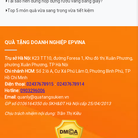
Tại sao nên dùng hộp đựng rượu vang bằng giấy?
Top 5 món quà vừa sang trọng vừa tiết kiệm
QUÀ TẶNG DOANH NGHIỆP EPVINA
Trụ sở Hà Nội:
K23 TT10, đường Foresa 1, Khu đô thị Xuân Phương,
phường Xuân Phương, TP Hà Nội
Chi nhánh HCM:
Số 2 lô A, Cư Xá Phú Lâm D, Phường Bình Phú, TP
Hồ Chí Minh
Điện thoại:
02437678915
-
02437678914
Hotline:
0903296006
Email:
quanly@quatangsukien.vn
GP số 0106164350 do SKH&ĐT Hà Nội cấp 25/04/2013
Chịu trách nhiệm nội dung: Trần Thị Kiều