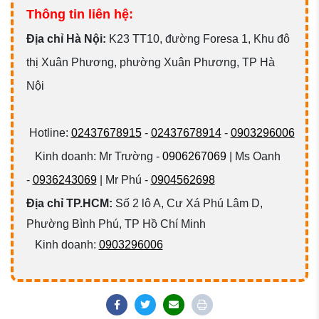
Thông tin liên hệ:
Đ
ịa chỉ Hà Nội:
K23 TT10, đường Foresa 1, Khu đô
thị Xuân Phương, phường Xuân Phương, TP Hà
Nội
Hotline:
02437678915
-
02437678914
-
0903296006
Kinh doanh: Mr Trường -
0906267069
| Ms Oanh
-
0936243069
| Mr Phú -
0904562698
Địa chỉ TP.HCM:
Số 2 lô A, Cư Xá Phú Lâm D,
Phường Bình Phú, TP Hồ Chí Minh
Kinh doanh:
0903296006