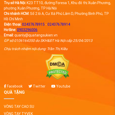
Trụ sở Hà Nội:
K23 TT10, đường Foresa 1, Khu đô thị Xuân Phương,
phường Xuân Phương, TP Hà Nội
Chi nhánh HCM:
Số 2 lô A, Cư Xá Phú Lâm D, Phường Bình Phú, TP
Hồ Chí Minh
Điện thoại:
02437678915
-
02437678914
Hotline:
0903296006
Email:
quanly@quatangsukien.vn
GP số 0106164350 do SKH&ĐT Hà Nội cấp 25/04/2013
Chịu trách nhiệm nội dung: Trần Thị Kiều
Facebook
Twitter
Youtube
QUÀ TẶNG
VÒNG TAY CAO SU
VÒNG TAY TYVEK