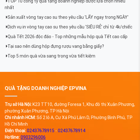
TOP 10 công ty quà tặng doanh nghiệp được lựa chọn nhiều
nhất
Sản xuất vòng tay cao su theo yêu cầu 'LẤY ngay trong NGÀY'
Dịch vụ in vòng tay cao su theo yêu cầu 'SIÊU RẺ' chỉ từ 4k/chiếc
Quà Tết 2026 độc đáo - Top những mẫu hộp quà Tết cao cấp
Tại sao nên dùng hộp đựng rượu vang bằng giấy?
Top 5 món quà vừa sang trọng vừa tiết kiệm
QUÀ TẶNG DOANH NGHIỆP EPVINA
Trụ sở Hà Nội:
K23 TT10, đường Foresa 1, Khu đô thị Xuân Phương,
phường Xuân Phương, TP Hà Nội
Chi nhánh HCM:
Số 2 lô A, Cư Xá Phú Lâm D, Phường Bình Phú, TP
Hồ Chí Minh
Điện thoại:
02437678915
-
02437678914
Hotline:
0903296006