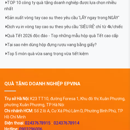
TOP 10 công ty quà tặng doanh nghiệp được lựa chọn nhiều
nhất
Sản xuất vòng tay cao su theo yêu cầu 'LẤY ngay trong NGÀY'
Dịch vụ in vòng tay cao su theo yêu cầu 'SIÊU RẺ' chỉ từ 4k/chiếc
Quà Tết 2026 độc đáo - Top những mẫu hộp quà Tết cao cấp
Tại sao nên dùng hộp đựng rượu vang bằng giấy?
Top 5 món quà vừa sang trọng vừa tiết kiệm
QUÀ TẶNG DOANH NGHIỆP EPVINA
Trụ sở Hà Nội:
K23 TT10, đường Foresa 1, Khu đô thị Xuân Phương,
phường Xuân Phương, TP Hà Nội
Chi nhánh HCM:
Số 2 lô A, Cư Xá Phú Lâm D, Phường Bình Phú, TP
Hồ Chí Minh
Điện thoại:
02437678915
-
02437678914
Hotline:
0903296006