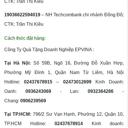
CTK: Trần Thị Kiều
19036622594019
– NH Techcombank chi nhánh Đông Đô;
CTK: Trần Thị Kiều
Cách thức đặt hàng:
Công Ty Quà Tặng Doanh Nghiệp EPVINA :
Tại Hà Nội:
Số 59B, Ngõ 16, Đường Đỗ Xuân Hợp,
Phường Mỹ Đình 1, Quận Nam Từ Liêm, Hà Nội
Hotline:
02437678915
–
02473012699
Kinh Doanh:
Oanh:
0936243069
- Lan:
0932364286
-
Chang:
0906239569
Tại TP.HCM:
796/2 Sư Vạn Hạnh, Phường 12, Quận 10,
TP.HCM Hotline:
02437678914
Kinh doanh: