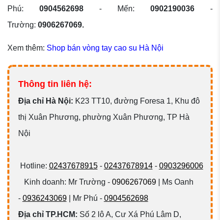
Phú:
0904562698
- Mến:
0902190036
-
Trường:
0906267069.
Xem thêm:
Shop bán vòng tay cao su Hà Nội
Thông tin liên hệ:
Đ
ịa chỉ Hà Nội:
K23 TT10, đường Foresa 1, Khu đô
thị Xuân Phương, phường Xuân Phương, TP Hà
Nội
Hotline:
02437678915
-
02437678914
-
0903296006
Kinh doanh: Mr Trường -
0906267069
| Ms Oanh
-
0936243069
| Mr Phú -
0904562698
Địa chỉ TP.HCM:
Số 2 lô A, Cư Xá Phú Lâm D,